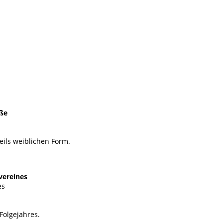
ße
ils weiblichen Form.
vereines
es
Folgejahres.