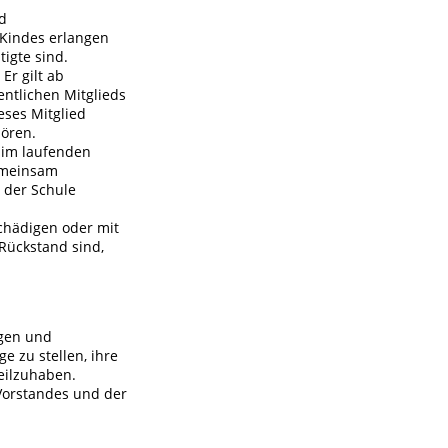
nd
 Kindes erlangen
igte sind.
Er gilt ab
entlichen Mitglieds
eses Mitglied
hören.
t im laufenden
gemeinsam
 der Schule
schädigen oder mit
Rückstand sind,
ngen und
 zu stellen, ihre
eilzuhaben.
 Vorstandes und der