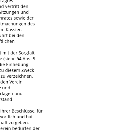
tragtes
d vertritt den
 Sitzungen und
nrates sowie der
nntmachungen des
m Kassier.
führt bei den
tlichen
t mit der Sorgfalt
e (siehe §4 Abs. 5
 die Einhebung
 Zu diesem Zweck
 zu verzeichnen.
 den Verein
e und
rlagen und
rstand
ihrer Beschlüsse, für
wortlich und hat
haft zu geben.
Verein bedürfen der