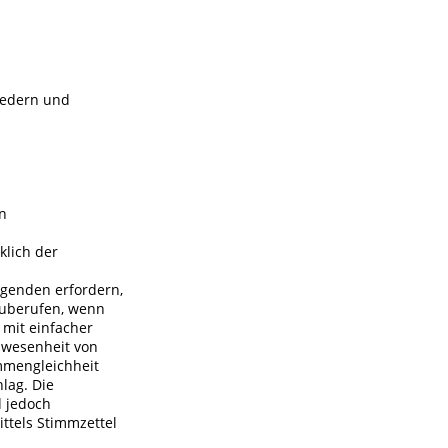
iedern und
en
klich der
Agenden erfordern,
nzuberufen, wenn
 mit einfacher
Anwesenheit von
immengleichheit
lag. Die
d jedoch
ttels Stimmzettel