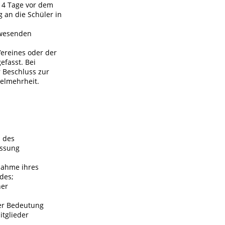
14 Tage vor dem
g an die Schüler in
nwesenden
Vereines oder der
fasst. Bei
 Beschluss zur
elmehrheit.
 des
assung
nahme ihres
des;
ner
rer Bedeutung
itglieder