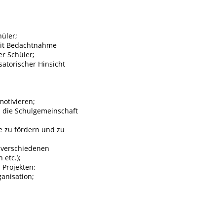
hüler;
mit Bedachtnahme
r Schüler;
satorischer Hinsicht
motivieren;
d die Schulgemeinschaft
e zu fördern und zu
i verschiedenen
 etc.);
 Projekten;
anisation;