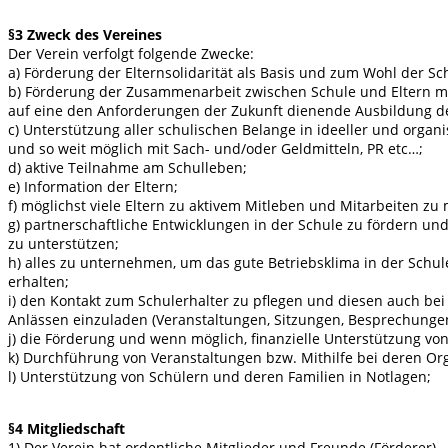
§3 Zweck des Vereines
Der Verein verfolgt folgende Zwecke:
a) Förderung der Elternsolidarität als Basis und zum Wohl der Sc
b) Förderung der Zusammenarbeit zwischen Schule und Eltern 
auf eine den Anforderungen der Zukunft dienende Ausbildung de
c) Unterstützung aller schulischen Belange in ideeller und organi
und so weit möglich mit Sach- und/oder Geldmitteln, PR etc…;
d) aktive Teilnahme am Schulleben;
e) Information der Eltern;
f) möglichst viele Eltern zu aktivem Mitleben und Mitarbeiten zu 
g) partnerschaftliche Entwicklungen in der Schule zu fördern un
zu unterstützen;
h) alles zu unternehmen, um das gute Betriebsklima in der Schul
erhalten;
i) den Kontakt zum Schulerhalter zu pflegen und diesen auch be
Anlässen einzuladen (Veranstaltungen, Sitzungen, Besprechungen
j) die Förderung und wenn möglich, finanzielle Unterstützung von
k) Durchführung von Veranstaltungen bzw. Mithilfe bei deren Org
l) Unterstützung von Schülern und deren Familien in Notlagen;
§4 Mitgliedschaft
1) Der Verein hat ordentliche Mitglieder und Freunde (Förderer).