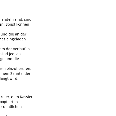
handeln sind, sind
en. Sonst können
t und die an der
ines eingeladen
em der Verlauf in
 sind jedoch
äge und die
hen einzuberufen,
einem Zehntel der
langt wird.
eter, dem Kassier,
kooptierten
 ordentlichen