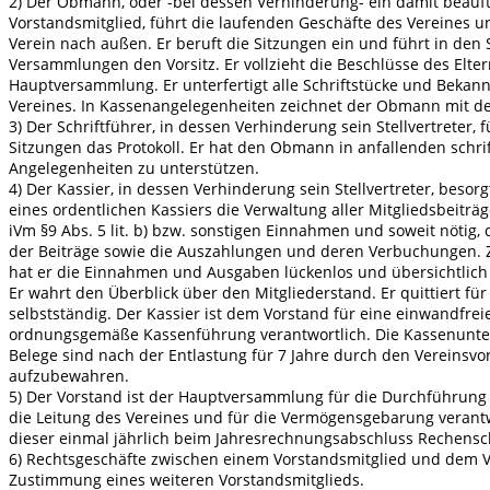
2) Der Obmann, oder -bei dessen Verhinderung- ein damit beauf
Vorstandsmitglied, führt die laufenden Geschäfte des Vereines un
Verein nach außen. Er beruft die Sitzungen ein und führt in den
Versammlungen den Vorsitz. Er vollzieht die Beschlüsse des Elter
Hauptversammlung. Er unterfertigt alle Schriftstücke und Beka
Vereines. In Kassenangelegenheiten zeichnet der Obmann mit de
3) Der Schriftführer, in dessen Verhinderung sein Stellvertreter, 
Sitzungen das Protokoll. Er hat den Obmann in anfallenden schrif
Angelegenheiten zu unterstützen.
4) Der Kassier, in dessen Verhinderung sein Stellvertreter, besorg
eines ordentlichen Kassiers die Verwaltung aller Mitgliedsbeiträg
iVm §9 Abs. 5 lit. b) bzw. sonstigen Einnahmen und soweit nötig,
der Beiträge sowie die Auszahlungen und deren Verbuchungen.
hat er die Einnahmen und Ausgaben lückenlos und übersichtlich
Er wahrt den Überblick über den Mitgliederstand. Er quittiert für
selbstständig. Der Kassier ist dem Vorstand für eine einwandfrei
ordnungsgemäße Kassenführung verantwortlich. Die Kassenunte
Belege sind nach der Entlastung für 7 Jahre durch den Vereinsvo
aufzubewahren.
5) Der Vorstand ist der Hauptversammlung für die Durchführung 
die Leitung des Vereines und für die Vermögensgebarung verant
dieser einmal jährlich beim Jahresrechnungsabschluss Rechensc
6) Rechtsgeschäfte zwischen einem Vorstandsmitglied und dem 
Zustimmung eines weiteren Vorstandsmitglieds.