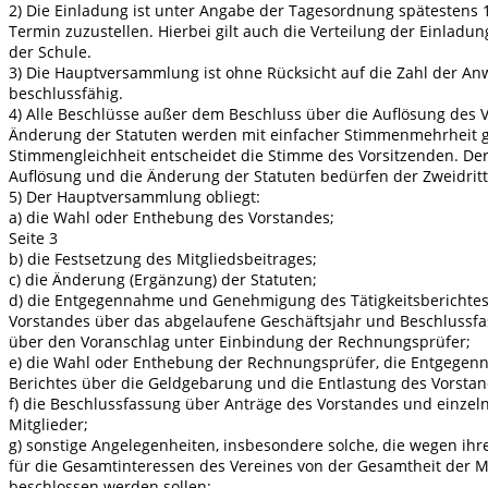
2) Die Einladung ist unter Angabe der Tagesordnung spätestens 
Termin zuzustellen. Hierbei gilt auch die Verteilung der Einladun
der Schule.
3) Die Hauptversammlung ist ohne Rücksicht auf die Zahl der A
beschlussfähig.
4) Alle Beschlüsse außer dem Beschluss über die Auflösung des 
Änderung der Statuten werden mit einfacher Stimmenmehrheit ge
Stimmengleichheit entscheidet die Stimme des Vorsitzenden. Der
Auflösung und die Änderung der Statuten bedürfen der Zweidritt
5) Der Hauptversammlung obliegt:
a) die Wahl oder Enthebung des Vorstandes;
Seite 3
b) die Festsetzung des Mitgliedsbeitrages;
c) die Änderung (Ergänzung) der Statuten;
d) die Entgegennahme und Genehmigung des Tätigkeitsberichtes
Vorstandes über das abgelaufene Geschäftsjahr und Beschlussf
über den Voranschlag unter Einbindung der Rechnungsprüfer;
e) die Wahl oder Enthebung der Rechnungsprüfer, die Entgegen
Berichtes über die Geldgebarung und die Entlastung des Vorstan
f) die Beschlussfassung über Anträge des Vorstandes und einzel
Mitglieder;
g) sonstige Angelegenheiten, insbesondere solche, die wegen ih
für die Gesamtinteressen des Vereines von der Gesamtheit der M
beschlossen werden sollen;